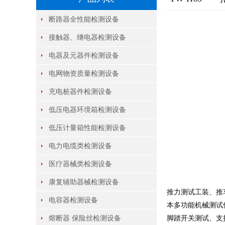
断路器全性能检测设备
接触器、继电器检测设备
电器及元器件检测设备
电网物资质量检测设备
充电桩器件检测设备
低压电器环境箱检测设备
低压计量箱性能检测设备
电力电缆类检测设备
医疗器械类检测设备
康复辅助器械检测设备
推力测试工装、推
电容器检测设备
本多功能机械测试
熔断器 保险丝检测设备
脚踏开关测试、支