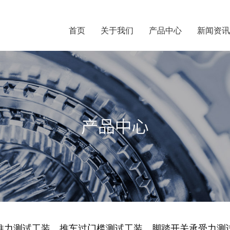
首页
关于我们
产品中心
新闻资讯
——推力测试工装、推车过门槛测试工装、脚踏开关承受力