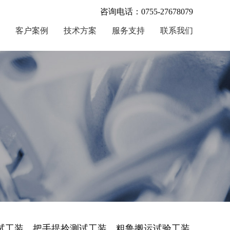
咨询电话：0755-27678079
客户案例
技术方案
服务支持
联系我们
测试工装、把手提拎测试工装、粗鲁搬运试验工装