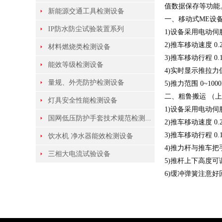
值数据保存等功能
新能源交通工具检测设备
一、移动式ME设
IP防水防尘试验装置系列
1)设备采用电动
2)推车移动速度 0.2~
材料燃烧类检测设备
3)推车移动行程 0.
能效等级检测设备
4)实时显示推拉
量规、外壳防护检测设备
5)推力范围 0~100
二、粗鲁搬运 （
灯具安全性能检测设备
1)设备采用电动
国网低压防护手套技术规范检测...
2)推车移动速度 0.2~
3)推车移动行程 0.
饮水机 净水器能效检测设备
4)推力杆与推车把
三相大电流试验设备
5)推杆上下高度可调
6)缓冲弹簧注意