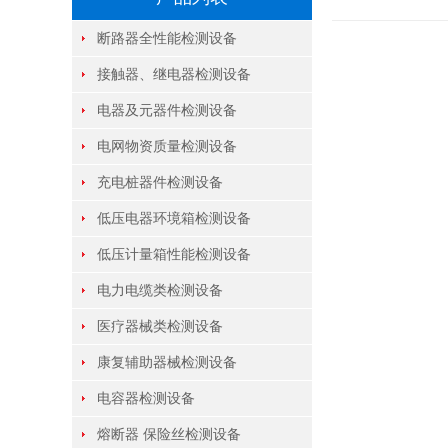
断路器全性能检测设备
接触器、继电器检测设备
电器及元器件检测设备
电网物资质量检测设备
充电桩器件检测设备
低压电器环境箱检测设备
低压计量箱性能检测设备
电力电缆类检测设备
医疗器械类检测设备
康复辅助器械检测设备
电容器检测设备
熔断器 保险丝检测设备