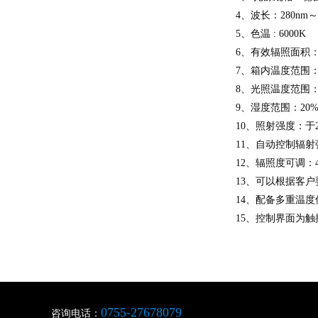
4、波长：280nm
5、色温 : 6000K
6、有效辐照面积：9
7、箱内温度范围：-4
8、光照温度范围：-
9、湿度范围：20%
10、照射强度：于28
11、自动控制辐射强度
12、辐照度可调：400
13、可以根据客
14、配备多重温
15、控制界面为触
0755-27678079
咨询电话：