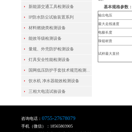
新能源交通工具检测设备
基本规格参数
输出电压
IP防水防尘试验装置系列
最大走线速度
材料燃烧类检测设备
电极长度
能效等级检测设备
珠链材质
量规、外壳防护检测设备
试样最大直径
灯具安全性能检测设备
国网低压防护手套技术规范检测...
饮水机 净水器能效检测设备
三相大电流试验设备
0755-27678079
咨询电话：
手机（微信）：18565803905