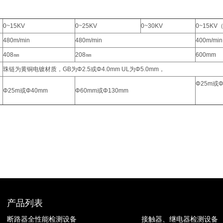
：
0~15KV
0~25KV
0~30KV
0~15KV
480m/min
480m/min
400m/min
408㎜
208㎜
600mm
珠链为黄铜电镀材质，GB为Φ2.5或Φ4.0mm UL为Φ5.0mm，
Φ25m或Φ
Φ25m或Φ40mm
Φ60mm或Φ130mm
产品列表
断路器全性能检测设备
接触器、继电器检测设备