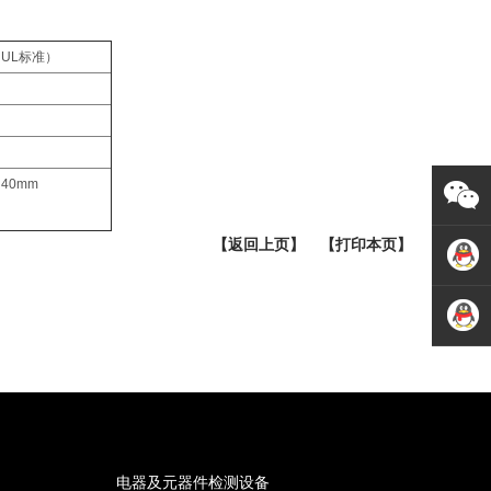
（UL标准）
40mm
【返回上页】
【打印本页】
微信扫
一扫
技术咨
询
业务咨
询
电器及元器件检测设备