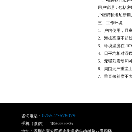
用户管理：包括密
户密码和增加新用
三、工作环境
1、户内使用，且
2、海拔高度不超过
3、环境温度在-10
4、日平均相对湿度
5、无强烈震动和
6、周围无严重尘
7、垂直倾斜度不
0755-27678079
咨询电话：
手机（微信）：18565803905
地址：深圳市宝安区福永街道桥头榕树路22号四楼