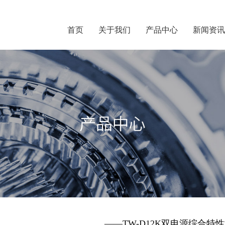
首页
关于我们
产品中心
新闻资讯
——TW-D12K双电源综合特