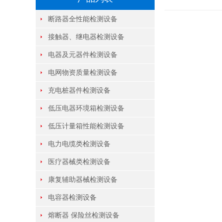
断路器全性能检测设备
接触器、继电器检测设备
电器及元器件检测设备
电网物资质量检测设备
充电桩器件检测设备
低压电器环境箱检测设备
低压计量箱性能检测设备
电力电缆类检测设备
医疗器械类检测设备
康复辅助器械检测设备
电容器检测设备
熔断器 保险丝检测设备