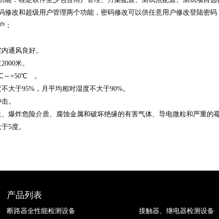
码修改和超级用户管理两个功能，密码修改可以供任意用户修改登陆密码
户；
室内通风良好。
2000米。
℃～+50℃ 。
不大于95%，月平均相对湿度不大于90%。
冲击。
土、爆炸危险介质、腐蚀金属和破坏绝缘的有害气体、导电微粒和严重的
大于5度。
产品列表
断路器全性能检测设备
接触器、继电器检测设备