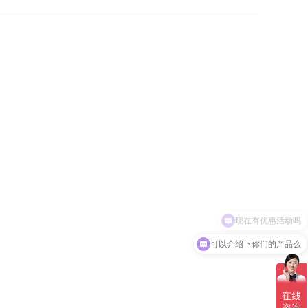
现在有优惠活动吗
可以介绍下你们的产品么