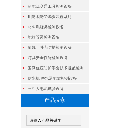
新能源交通工具检测设备
IP防水防尘试验装置系列
材料燃烧类检测设备
能效等级检测设备
量规、外壳防护检测设备
灯具安全性能检测设备
国网低压防护手套技术规范检测...
饮水机 净水器能效检测设备
三相大电流试验设备
产品搜索