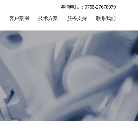
咨询电话：0755-27678079
客户案例
技术方案
服务支持
联系我们