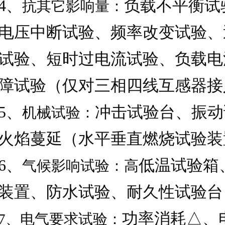
4
、
负载不平衡试
抗其它影响量：
电压中断试验、频率改变试验、
试验、短时过电流试验、负载电
障试验（仅对三相四线互感器接
5
、
冲击试验台、振动
机械试验：
火焰蔓延（水平垂直燃烧试验装
6
、
低温试验箱
气候影响试验：高
装置、防水试验、耐久性试验台
功率消耗△、
7
、电气要求试验：