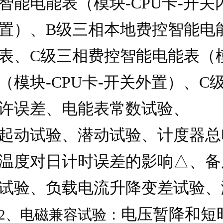
智能电能表（模块
-CPU
卡
-
开关
置）、
B
级三相本地费控智能电
表、
C
级三相费控智能电能表（
（模块
-CPU
卡
-
开关外置）、
C
许误差、电能表常数试验、
起动试验、潜动试验、计度器总
温度对日计时误差的影响△、备
试验、负载电流升降变差试验、
电压暂降和短
2
、电磁兼容试验：